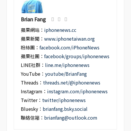
Brian Fang
蘋果網站：
iphonenews.cc
蘋果新聞：
www.iphonetaiwan.org
粉絲團：
facebook.com/iPhoneNews
蘋果社團：
facebook/groups/iphonenews
LINE社群：
line.me/iphonenews
YouTube：
youtube/BrianFang
Threads：
threads.net/@iphonenews
Instagram：
instagram.com/iphonenews
Twitter：
twitter/iphonenews
Bluesky：
brianfang.bsky.social
聯絡信箱：
brianfang@outlook.com