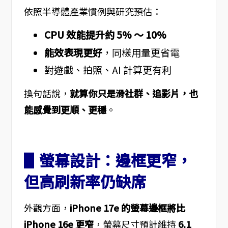
依照半導體產業慣例與研究預估：
CPU 效能提升約 5% ～ 10%
能效表現更好
，同樣用量更省電
對遊戲、拍照、AI 計算更有利
換句話說，
就算你只是滑社群、追影片，也
能感覺到更順、更穩
。
▋螢幕設計：邊框更窄，
但高刷新率仍缺席
外觀方面，
iPhone 17e 的螢幕邊框將比
iPhone 16e 更窄
，螢幕尺寸預計維持
6.1