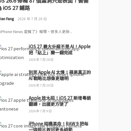
iOS 26.6 修補 87 個漏洞只是表面！偷偷
 iOS 27 鋪路
ian Fang
2026 年 7 月 28 日
iPhone News 愛瘋了》報導，很多人更新...
iOS 27 最大升級不是 AI！Apple
把「貼上」變一鍵完成
2026 年 7 月 28 日
別笑 Apple AI 太慢！蘋果真正的
AI 戰略比想像更聰明
2026 年 7 月 20 日
Apple 放大招！iOS 27 新增粵語
翻譯，出國更方便了
2026 年 7 月 9 日
iPhone 相機革命！RAW 9 把每
一張照片救回更多細節