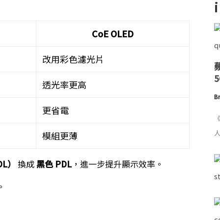
CoE OLED
改用彩色濾光片
透光率更高
Br
更省電
《
人
模組更薄
DL）
換成
黑色 PDL
，進一步提升顯示效率。
。