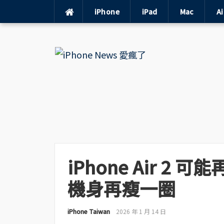
iPhone
iPad
Mac
A
Skip
to
content
iPhone Air 2
機身再瘦一圈
iPhone Taiwan
2026 年 1 月 14 日