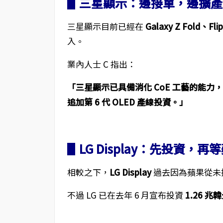
▋三星顯示：邊接單，邊擴產
三星顯示目前已經在
Galaxy Z Fold、Flip
入。
業內人士 C 指出：
「三星顯示已具備消化 CoE 工藝的能力，但
追加第 6 代 OLED 產線投資。」
▋LG Display：先投資，再
相較之下，
LG Display
過去因為蘋果從未採
不過 LG 已在去年 6 月宣布投資
1.26 兆