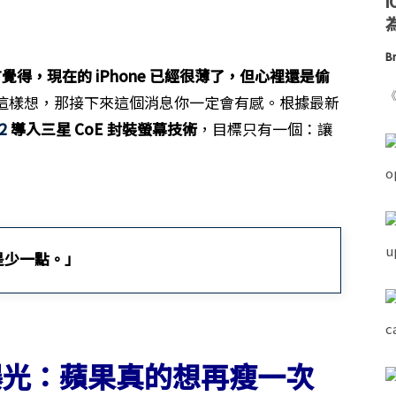
為
Br
覺得，現在的 iPhone 已經很薄了，但心裡還是偷
《
這樣想，那接下來這個消息你一定會有感。根據最新
2
導入三星 CoE 封裝螢幕技術
，目標只有一個：讓
是少一點。」
 傳聞曝光：蘋果真的想再瘦一次