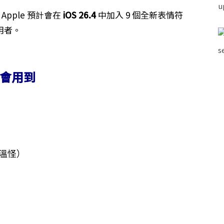
pple 預計會在
iOS 26.4
中加入 9 個全新表情符
使用者。
定會用到
溫怪）