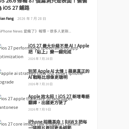
iOS 26.6 修補 87 個漏洞只是表面！偷偷
 iOS 27 鋪路
ian Fang
2026 年 7 月 28 日
iPhone News 愛瘋了》報導，很多人更新...
iOS 27 最大升級不是 AI！Apple
把「貼上」變一鍵完成
2026 年 7 月 28 日
別笑 Apple AI 太慢！蘋果真正的
AI 戰略比想像更聰明
2026 年 7 月 20 日
Apple 放大招！iOS 27 新增粵語
翻譯，出國更方便了
2026 年 7 月 9 日
iPhone 相機革命！RAW 9 把每
一張照片救回更多細節