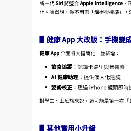
新一代
Siri
將整合
Apple Intelligence
，
化。簡單說，你不用再「講得很標準」，Si
▋健康 App 大改版：手機
健康 App
介面將大幅簡化，並新增：
飲食追蹤
：記錄卡路里與營養素
AI 健康助理
：提供個人化建議
姿勢校正
：透過 iPhone 鏡頭即
對學生、上班族來說，這可能是第一次「真
▋其他實用小升級