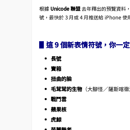
根據
Unicode 聯盟
去年釋出的預覽資料，A
號，最快於 3 月或 4 月推送給 iPhone 
▋這 9 個新表情符號，你一
長號
寶箱
扭曲的臉
毛茸茸的生物
（大腳怪／薩斯喀徹
戰鬥雲
蘋果核
虎鯨
芭蕾舞者