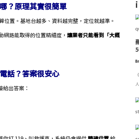
哪？原理其實很簡單
算位置。基地台越多、資料越完整，定位就越準。
動網路能取得的位置精細度，
讓業者只能看到「大概
Br
電話？答案很安心
《
人
接給出答案：
算你打 119、叫救護車，系統仍會提供
精確位置
給