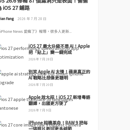
iOS 26.6 修補 87 個漏洞只是表面！偷偷
 iOS 27 鋪路
ian Fang
2026 年 7 月 28 日
iPhone News 愛瘋了》報導，很多人更新...
iOS 27 最大升級不是 AI！Apple
把「貼上」變一鍵完成
2026 年 7 月 28 日
別笑 Apple AI 太慢！蘋果真正的
AI 戰略比想像更聰明
2026 年 7 月 20 日
Apple 放大招！iOS 27 新增粵語
翻譯，出國更方便了
2026 年 7 月 9 日
iPhone 相機革命！RAW 9 把每
一張照片救回更多細節