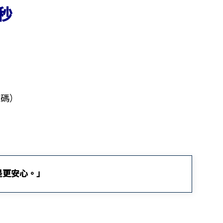
秒
號碼）
是更安心。」