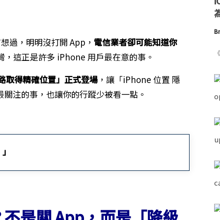
為
Br
有想過，明明沒打開 App，
電信業者卻可能知道你
《
，這正是許多 iPhone 用戶最在意的事。
動網路取得精確位置」正式登場
，讓「iPhone 位置 隱
大家最關注的事，也讓你的行蹤少被看一點。
。」
什麼？不是關 App，而是「降級