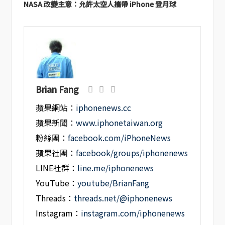
NASA 改變主意：允許太空人攜帶 iPhone 登月球
Brian Fang
蘋果網站：
iphonenews.cc
蘋果新聞：
www.iphonetaiwan.org
粉絲團：
facebook.com/iPhoneNews
蘋果社團：
facebook/groups/iphonenews
LINE社群：
line.me/iphonenews
YouTube：
youtube/BrianFang
Threads：
threads.net/@iphonenews
Instagram：
instagram.com/iphonenews