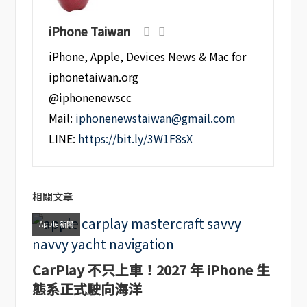
iPhone Taiwan
iPhone, Apple, Devices News & Mac for
iphonetaiwan.org
@iphonenewscc
Mail:
iphonenewstaiwan@gmail.com
LINE:
https://bit.ly/3W1F8sX
相關文章
Apple 新聞
CarPlay 不只上車！2027 年 iPhone 生
態系正式駛向海洋