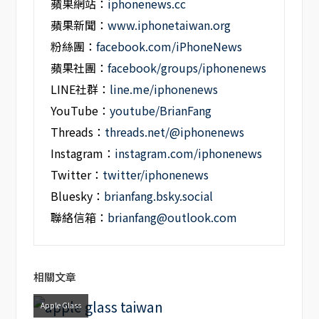
蘋果網站：
iphonenews.cc
蘋果新聞：
www.iphonetaiwan.org
粉絲團：
facebook.com/iPhoneNews
蘋果社團：
facebook/groups/iphonenews
LINE社群：
line.me/iphonenews
YouTube：
youtube/BrianFang
Threads：
threads.net/@iphonenews
Instagram：
instagram.com/iphonenews
Twitter：
twitter/iphonenews
Bluesky：
brianfang.bsky.social
聯絡信箱：
brianfang@outlook.com
相關文章
Apple Glass