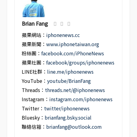
Brian Fang
蘋果網站：
iphonenews.cc
蘋果新聞：
www.iphonetaiwan.org
粉絲團：
facebook.com/iPhoneNews
蘋果社團：
facebook/groups/iphonenews
LINE社群：
line.me/iphonenews
YouTube：
youtube/BrianFang
Threads：
threads.net/@iphonenews
Instagram：
instagram.com/iphonenews
Twitter：
twitter/iphonenews
Bluesky：
brianfang.bsky.social
聯絡信箱：
brianfang@outlook.com