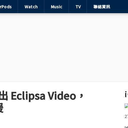
irPods
Watch
Music
TV
聯絡資訊
 Eclipsa Video，
援