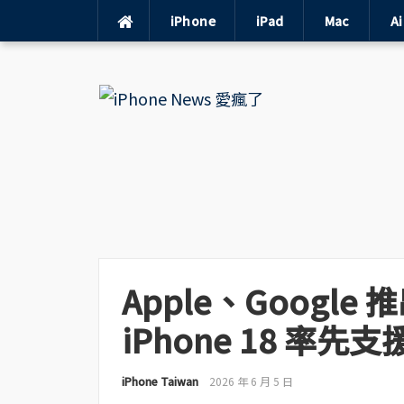
iPhone
iPad
Mac
A
Skip
to
content
Apple、Google 推出
iPhone 18 率先支
iPhone Taiwan
2026 年 6 月 5 日