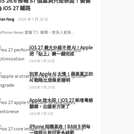
iOS 26.6 修補 87 個漏洞只是表面！偷偷
 iOS 27 鋪路
ian Fang
2026 年 7 月 28 日
iPhone News 愛瘋了》報導，很多人更新...
iOS 27 最大升級不是 AI！Apple
把「貼上」變一鍵完成
2026 年 7 月 28 日
別笑 Apple AI 太慢！蘋果真正的
AI 戰略比想像更聰明
2026 年 7 月 20 日
Apple 放大招！iOS 27 新增粵語
翻譯，出國更方便了
2026 年 7 月 9 日
iPhone 相機革命！RAW 9 把每
一張照片救回更多細節