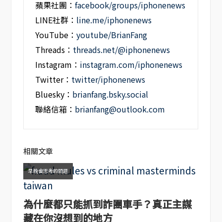
蘋果社團：
facebook/groups/iphonenews
LINE社群：
line.me/iphonenews
YouTube：
youtube/BrianFang
Threads：
threads.net/@iphonenews
Instagram：
instagram.com/iphonenews
Twitter：
twitter/iphonenews
Bluesky：
brianfang.bsky.social
聯絡信箱：
brianfang@outlook.com
相關文章
早晚會思考的問題
為什麼都只能抓到詐團車手？真正主謀
藏在你沒想到的地方