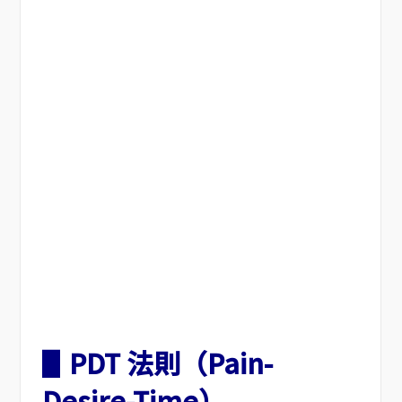
▋PDT 法則（Pain-
Desire-Time）