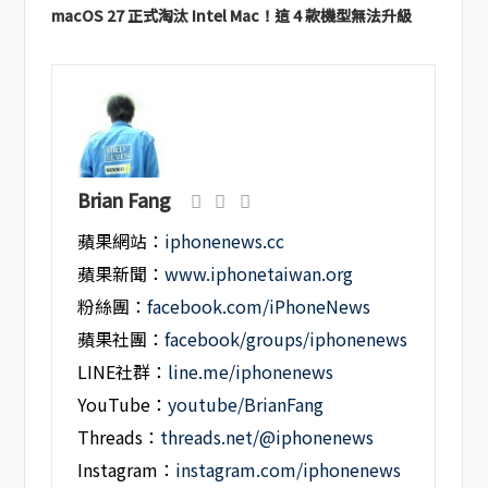
macOS 27 正式淘汰 Intel Mac！這 4 款機型無法升級
Brian Fang
蘋果網站：
iphonenews.cc
蘋果新聞：
www.iphonetaiwan.org
粉絲團：
facebook.com/iPhoneNews
蘋果社團：
facebook/groups/iphonenews
LINE社群：
line.me/iphonenews
YouTube：
youtube/BrianFang
Threads：
threads.net/@iphonenews
Instagram：
instagram.com/iphonenews