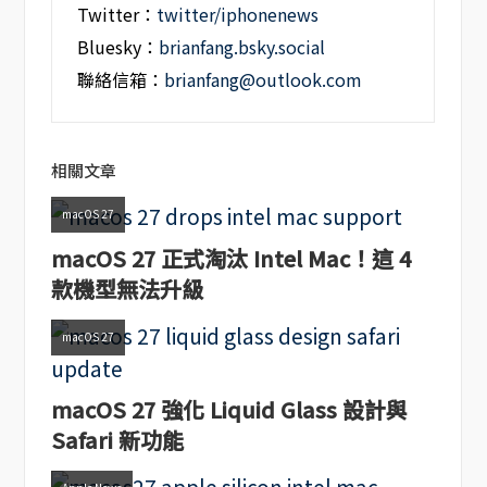
Twitter：
twitter/iphonenews
Bluesky：
brianfang.bsky.social
聯絡信箱：
brianfang@outlook.com
相關文章
macOS 27
macOS 27 正式淘汰 Intel Mac！這 4
款機型無法升級
macOS 27
macOS 27 強化 Liquid Glass 設計與
Safari 新功能