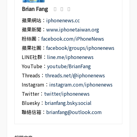
Brian Fang
蘋果網站：
iphonenews.cc
蘋果新聞：
www.iphonetaiwan.org
粉絲團：
facebook.com/iPhoneNews
蘋果社團：
facebook/groups/iphonenews
LINE社群：
line.me/iphonenews
YouTube：
youtube/BrianFang
Threads：
threads.net/@iphonenews
Instagram：
instagram.com/iphonenews
Twitter：
twitter/iphonenews
Bluesky：
brianfang.bsky.social
聯絡信箱：
brianfang@outlook.com