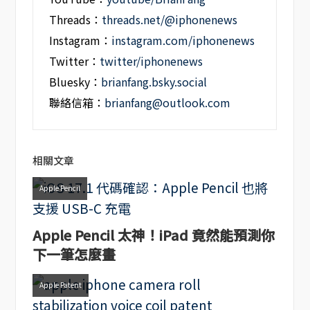
Threads：
threads.net/@iphonenews
Instagram：
instagram.com/iphonenews
Twitter：
twitter/iphonenews
Bluesky：
brianfang.bsky.social
聯絡信箱：
brianfang@outlook.com
相關文章
Apple Pencil
Apple Pencil 太神！iPad 竟然能預測你
下一筆怎麼畫
Apple Patent