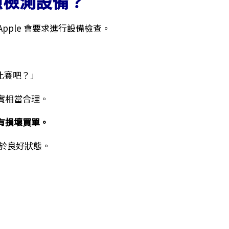
拍照檢測設備？
，Apple 會要求進行設備檢查。
美比賽吧？」
其實相當合理。
有損壞買單。
處於良好狀態。