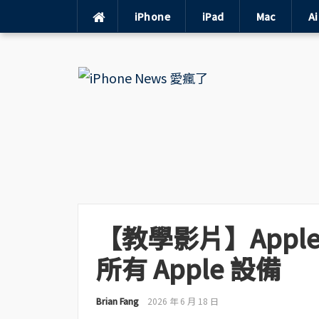
iPhone
iPad
Mac
A
Skip
to
content
【教學影片】Apple
所有 Apple 設備
Brian Fang
2026 年 6 月 18 日