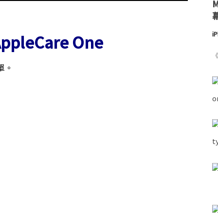
i
leCare One
《
單。