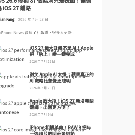
iOS 26.6 修補 87 個漏洞只是表面！偷偷
 iOS 27 鋪路
ian Fang
2026 年 7 月 28 日
iPhone News 愛瘋了》報導，很多人更新...
iOS 27 最大升級不是 AI！Apple
把「貼上」變一鍵完成
2026 年 7 月 28 日
別笑 Apple AI 太慢！蘋果真正的
AI 戰略比想像更聰明
2026 年 7 月 20 日
Apple 放大招！iOS 27 新增粵語
翻譯，出國更方便了
2026 年 7 月 9 日
iPhone 相機革命！RAW 9 把每
一張照片救回更多細節