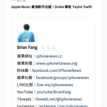
下一篇文章
Apple Music 最強歌手出爐！Drake 擊敗 Taylor Swift
Brian Fang
蘋果網站：
iphonenews.cc
蘋果新聞：
www.iphonetaiwan.org
粉絲團：
facebook.com/iPhoneNews
蘋果社團：
facebook/groups/iphonenews
LINE社群：
line.me/iphonenews
YouTube：
youtube/BrianFang
Threads：
threads.net/@iphonenews
Instagram：
instagram.com/iphonenews