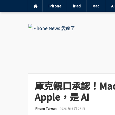
iPhone
iPad
Mac
A
Skip
to
content
庫克親口承認！Mac
Apple，是 AI
iPhone Taiwan
2026 年 6 月 26 日