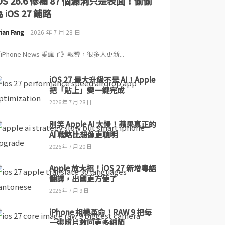
iOS 26.6 修補 87 個漏洞只是表面！偷偷
 iOS 27 鋪路
ian Fang
2026 年 7 月 28 日
iPhone News 愛瘋了》報導，很多人更新...
iOS 27 最大升級不是 AI！Apple
把「貼上」變一鍵完成
2026 年 7 月 28 日
別笑 Apple AI 太慢！蘋果真正的
AI 戰略比想像更聰明
2026 年 7 月 20 日
Apple 放大招！iOS 27 新增粵語
翻譯，出國更方便了
2026 年 7 月 9 日
iPhone 相機革命！RAW 9 把每
一張照片救回更多細節