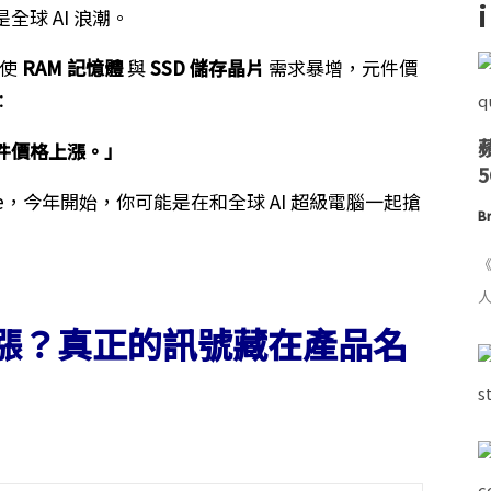
球 AI 浪潮。
，使
RAM 記憶體
與
SSD 儲存晶片
需求暴增，元件價
：
件價格上漲。」
e，今年開始，你可能是在和全球 AI 超級電腦一起搶
Br
《
人
產品先漲？真正的訊號藏在產品名
：