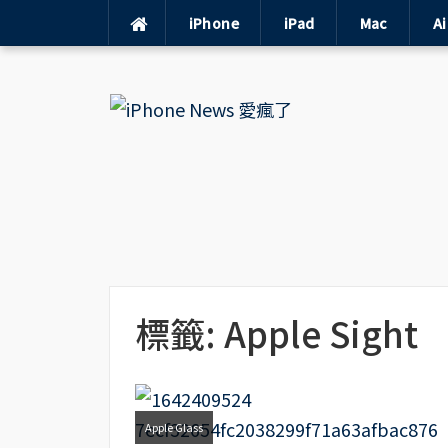
iPhone
iPad
Mac
A
Skip
to
content
標籤:
Apple Sight
Apple Glass