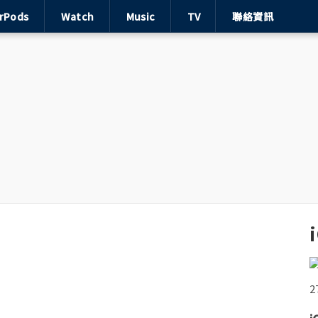
irPods
Watch
Music
TV
聯絡資訊