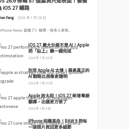
iOS 26.6 修補 87 個漏洞只是表面！偷偷
 iOS 27 鋪路
ian Fang
2026 年 7 月 28 日
iPhone News 愛瘋了》報導，很多人更新...
iOS 27 最大升級不是 AI！Apple
把「貼上」變一鍵完成
2026 年 7 月 28 日
別笑 Apple AI 太慢！蘋果真正的
AI 戰略比想像更聰明
2026 年 7 月 20 日
Apple 放大招！iOS 27 新增粵語
翻譯，出國更方便了
2026 年 7 月 9 日
iPhone 相機革命！RAW 9 把每
一張照片救回更多細節