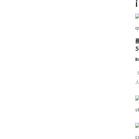
Br
《
人