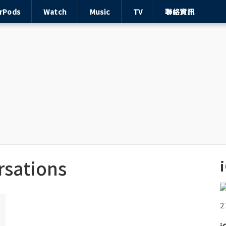
irPods
Watch
Music
TV
聯絡資訊
rsations