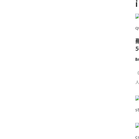
Br
《
人