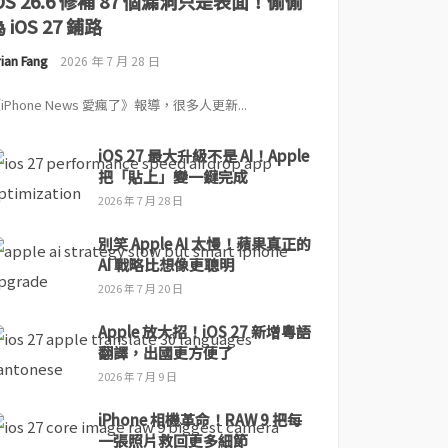
iOS 26.6 修補 87 個漏洞只是表面！偷偷
 iOS 27 鋪路
ian Fang
2026 年 7 月 28 日
iPhone News 愛瘋了》報導，很多人更新...
iOS 27 最大升級不是 AI！Apple
把「貼上」變一鍵完成
2026 年 7 月 28 日
別笑 Apple AI 太慢！蘋果真正的
AI 戰略比想像更聰明
2026 年 7 月 20 日
Apple 放大招！iOS 27 新增粵語
翻譯，出國更方便了
2026 年 7 月 9 日
iPhone 相機革命！RAW 9 把每
一張照片救回更多細節