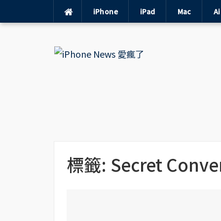
iPhone
iPad
Mac
A
Skip
to
content
標籤:
Secret Conve