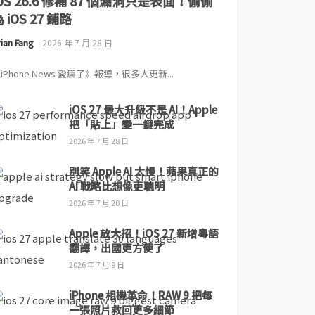
iOS 26.6 修補 87 個漏洞只是表面！偷偷
 iOS 27 鋪路
ian Fang
2026 年 7 月 28 日
iPhone News 愛瘋了》報導，很多人更新...
iOS 27 最大升級不是 AI！Apple
把「貼上」變一鍵完成
2026 年 7 月 28 日
別笑 Apple AI 太慢！蘋果真正的
AI 戰略比想像更聰明
2026 年 7 月 20 日
Apple 放大招！iOS 27 新增粵語
翻譯，出國更方便了
2026 年 7 月 9 日
iPhone 相機革命！RAW 9 把每
一張照片救回更多細節