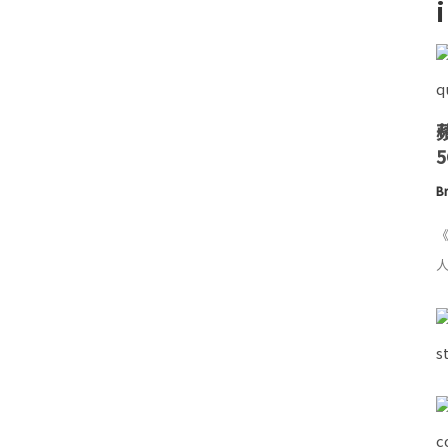
Br
《
人