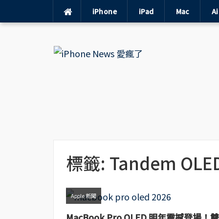
iPhone
iPad
Mac
A
Skip
to
content
標籤:
Tandem OLE
Apple 新聞
MacBook Pro OLED 明年震撼登場！雙