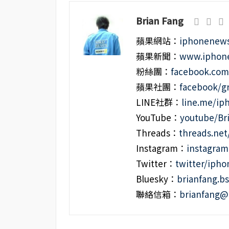
Brian Fang
蘋果網站：
iphonenews
蘋果新聞：
www.iphone
粉絲團：
facebook.co
蘋果社團：
facebook/g
LINE社群：
line.me/i
YouTube：
youtube/Br
Threads：
threads.ne
Instagram：
instagra
Twitter：
twitter/iph
Bluesky：
brianfang.bs
聯絡信箱：
brianfang@