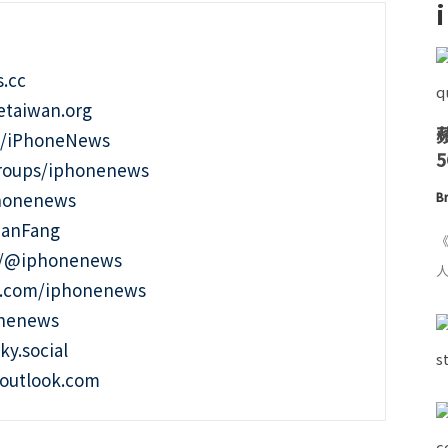
.cc
taiwan.org
m/iPhoneNews
roups/iphonenews
phonenews
Br
ianFang
《
t/@iphonenews
人
m.com/iphonenews
onenews
ky.social
outlook.com