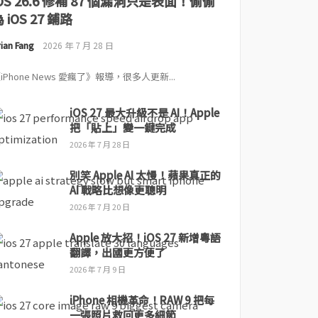
iOS 26.6 修補 87 個漏洞只是表面！偷偷
 iOS 27 鋪路
ian Fang
2026 年 7 月 28 日
iPhone News 愛瘋了》報導，很多人更新...
iOS 27 最大升級不是 AI！Apple
把「貼上」變一鍵完成
2026 年 7 月 28 日
別笑 Apple AI 太慢！蘋果真正的
AI 戰略比想像更聰明
2026 年 7 月 20 日
Apple 放大招！iOS 27 新增粵語
翻譯，出國更方便了
2026 年 7 月 9 日
iPhone 相機革命！RAW 9 把每
一張照片救回更多細節