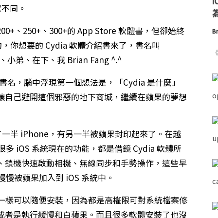
與眾不同。
為
200+、250+、300+的 App Store 軟體書，但卻始終
Br
，你想要的 Cydia 軟體介紹書來了，書名叫
《
弟、在下、我 Brian Fang ^.^
這個書名，腦中浮現第一個想法是，「Cydia 是什麼」
讓自己避開這個邪惡的地下商城，繼續在蘋果的夢想
一半 iPhone，有另一半被蘋果封印起來了。在越
多 iOS 系統現在的功能，都是借鏡 Cydia 軟體所
、鎖機快速啟動相機、無線同步和手勢操作，這些早
慢慢被蘋果加入到 iOS 系統中。
re 軟體一樣可以隨便安裝，因為都是高權限可對系統檔案修
或者是執行緩慢和白蘋果。而且很多軟體安裝了也沒