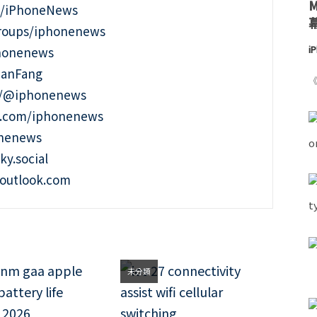
m/iPhoneNews
roups/iphonenews
phonenews
i
ianFang
《
t/@iphonenews
m.com/iphonenews
onenews
ky.social
outlook.com
未分類