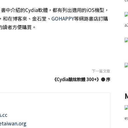
，書中介紹的Cydia軟體，都有列出適用的iOS機型，
，和在博客來、金石堂、
GOHAPPY
等網路書店訂購
歡的讀者方便購買。
下一篇文章
《Cydia酷炫軟體 300+》● 序
.cc
taiwan.org