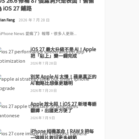
iOS 26.6 修補 87 個漏洞只是表面！偷偷
 iOS 27 鋪路
ian Fang
2026 年 7 月 28 日
iPhone News 愛瘋了》報導，很多人更新...
iOS 27 最大升級不是 AI！Apple
把「貼上」變一鍵完成
2026 年 7 月 28 日
別笑 Apple AI 太慢！蘋果真正的
AI 戰略比想像更聰明
2026 年 7 月 20 日
Apple 放大招！iOS 27 新增粵語
翻譯，出國更方便了
2026 年 7 月 9 日
iPhone 相機革命！RAW 9 把每
一張照片救回更多細節