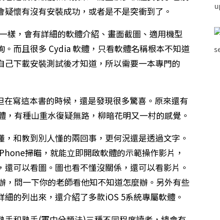
會疑懷有沒有安裝成功，或者是不是突衝到了。
e 上的軟體一樣，會有詳細的軟體介紹、畫面截圖、適用機型
而且很多 Cydia 軟體，只看軟體名稱根本不知道
自己下載安裝測試後才知道，所以需要一本專門的
年了，但在寫這本書的時候，還是發現很多驚喜。原來還有
 軟體，有種山重水復疑無路，柳暗花明又一村的感覺。
懂，和教到別人懂的兩回事，更何況還是透過文字。
iPhone掃瞄，就能立即開啟軟體的示範操作影片，
，還可以看圖。圖也看不懂沒關係，還可以看影片。
辦，問一下你的老師看他知不知道怎麼辦。另外有些
細的列出來，還介紹了多款iOS 5系統專屬軟體。
手和熟手(軍中分類法)三種不同程度讀者，總會有