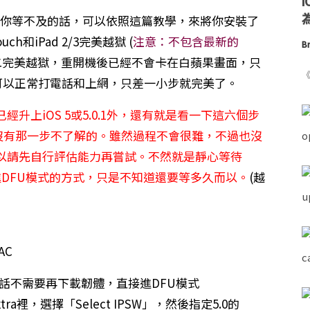
為
如果你等不及的話，可以依照這篇教學，來將你安裝了
touch和iPad 2/3完美越獄 (
注意：不包含最新的
Br
分之二完美越獄，重開機後已經不會卡在白蘋果畫面，只
《
是可以正常打電話和上網，只差一小步就完美了。
升上iOS 5或5.0.1外，還有就是看一下這六個步
沒有那一步不了解的。雖然過程不會很難，不過也沒
以請先自行評估能力再嘗試。不然就是靜心等待
進DFU模式的方式，只是不知道還要等多久而以。
(越
AC
的話不需要再下載韌體，直接進DFU模式
xtra裡，選擇「Select IPSW」，然後指定5.0的