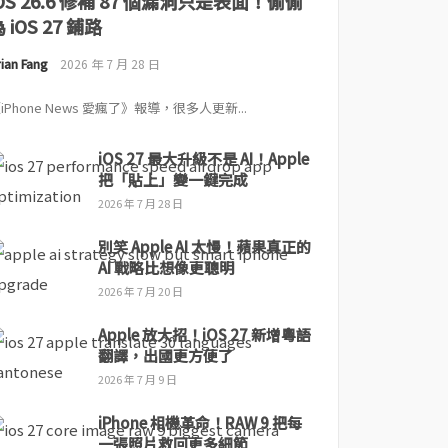
iOS 26.6 修補 87 個漏洞只是表面！偷偷
 iOS 27 鋪路
ian Fang
2026 年 7 月 28 日
iPhone News 愛瘋了》報導，很多人更新...
iOS 27 最大升級不是 AI！Apple
把「貼上」變一鍵完成
2026 年 7 月 28 日
別笑 Apple AI 太慢！蘋果真正的
AI 戰略比想像更聰明
2026 年 7 月 20 日
Apple 放大招！iOS 27 新增粵語
翻譯，出國更方便了
2026 年 7 月 9 日
iPhone 相機革命！RAW 9 把每
一張照片救回更多細節