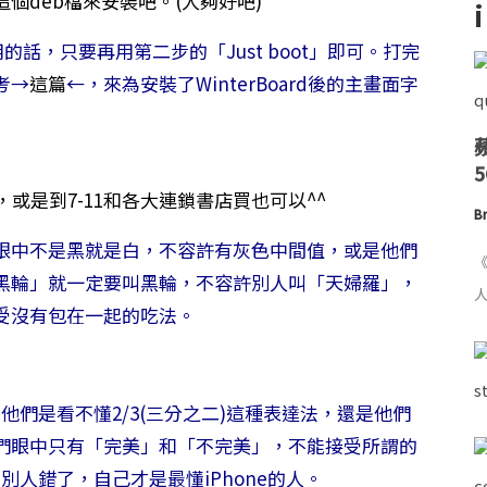
個deb檔來安裝吧。(人夠好吧)
使用的話，只要再用第二步的
「Just boot」即可。打完
考→
這篇
←，來為安裝了WinterBoard後的主畫面字
》，或是到7-11和各大連鎖書店買也可以^^
Br
眼中不是黑就是白，不容許有灰色中間值，或是他們
《
黑輪」就一定要叫黑輪，不容許別人叫「天婦羅」，
人
受沒有包在一起的吃法。
他們是看不懂2/3(三分之二)這種表達法，還是他們
們眼中只有「完美」和「不完美」，不能接受所謂的
別人錯了，自己才是最懂iPhone的人。