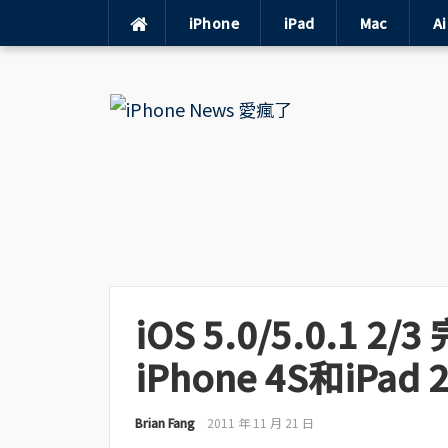
iPhone
iPad
Mac
A
Skip
to
content
iOS 5.0/5.0.1 
iPhone 4S和iPad 2
Brian Fang
2011 年 11 月 21 日