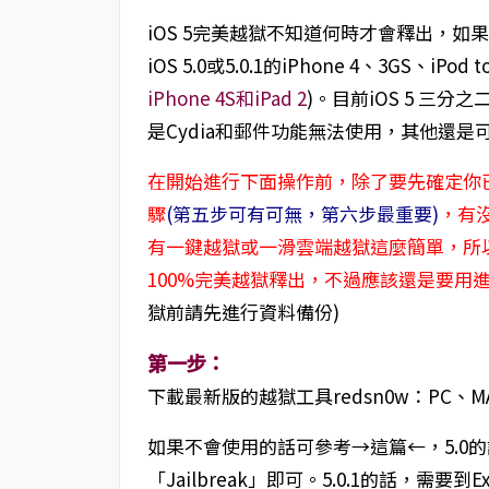
iOS 5完美越獄不知道何時才會釋出，
iOS 5.0或5.0.1的iPhone 4、3GS、iPod 
iPhone 4S和iPad 2
)。目前iOS 5 三
是Cydia和郵件功能無法使用，其他還
在開始進行下面操作前，除了要先確定你已經
驟
(第五步可有可無，第六步最重要)
，有
有一鍵越獄或一滑雲端越獄這麼簡單，所
100%完美越獄釋出，不過應該還是要用
獄前請先進行資料備份)
第一步：
下載最新版的越獄工具redsn0w：PC、M
如果不會使用的話可參考→這篇←，5.0
「Jailbreak」即可。5.0.1的話，需要到E