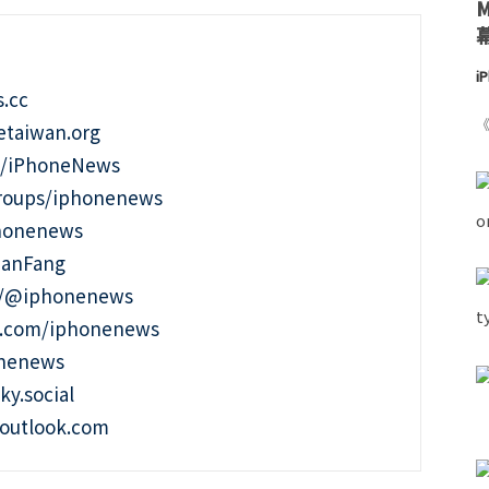
i
.cc
《
taiwan.org
m/iPhoneNews
roups/iphonenews
phonenews
ianFang
t/@iphonenews
m.com/iphonenews
onenews
ky.social
outlook.com