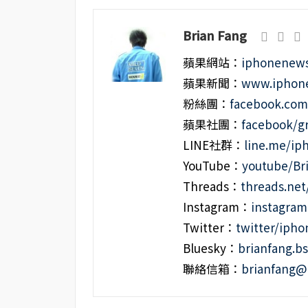
Brian Fang
蘋果網站：
iphonenews
蘋果新聞：
www.iphone
粉絲團：
facebook.co
蘋果社團：
facebook/g
LINE社群：
line.me/i
YouTube：
youtube/Br
Threads：
threads.ne
Instagram：
instagra
Twitter：
twitter/iph
Bluesky：
brianfang.bs
聯絡信箱：
brianfang@