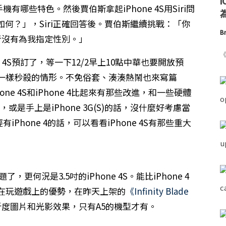
機有哪些特色。然後賈伯斯拿起iPhone 4S用Siri問
為
何？」，Siri正確回答後。賈伯斯繼續挑戰：「你
Br
計者沒有為我指定性別。」
《
e 4S預訂了，等一下12/2早上10點中華也要開放預
0+》一樣秒殺的情形。不免俗套、湊湊熱鬧也來寫篇
one 4S和iPhone 4比起來有那些改進，和一些硬體
或是手上是iPhone 3G(S)的話，沒什麼好考慮當
iPhone 4的話，可以看看iPhone 4S有那些重大
了，更何況是3.5吋的iPhone 4S。能比iPhone 4
這在玩遊戲上的優勢，在昨天上架的
《Infinity Blade
度圖片和光影效果，只有A5的機型才有。