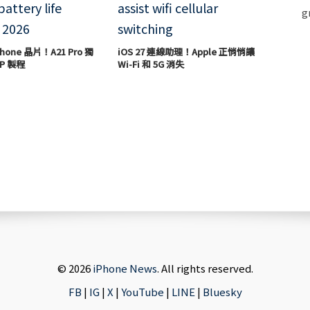
hone 晶片！A21 Pro 獨
iOS 27 連線助理！Apple 正悄悄讓
P 製程
Wi-Fi 和 5G 消失
© 2026
iPhone News
. All rights reserved.
FB
|
IG
|
X
|
YouTube
|
LINE
|
Bluesky