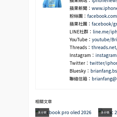
蘋果網站：
iphonenews
蘋果新聞：
www.iphone
粉絲團：
facebook.co
蘋果社團：
facebook/g
LINE社群：
line.me/i
YouTube：
youtube/Br
Threads：
threads.ne
Instagram：
instagra
Twitter：
twitter/iph
Bluesky：
brianfang.bs
聯絡信箱：
brianfang@
相關文章
未分類
未分類