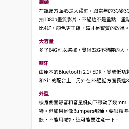
鏡頭
在鏡頭方面4S是大躍進，跟當年的3G變3
拍1080p畫質影片，不過這不是重點。
比4好，顏色更正確，這才是實質的改進。
大容量
多了64G可以選擇，覺得32G不夠裝的人
藍牙
由原本的Bluetooth 2.1+EDR，變成低
和Siri的配合上。另外在3G通話方面長達
外型
機身側面靜音和音量鍵向下移動了幾mm
響。但如果是像Bumpers那種，要很精
殼，不能用4的，這可能要注意一下。