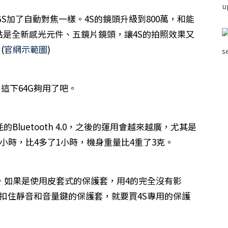
GS加了自動對焦一樣。4S的鏡頭升級到800萬，和能
重點是全新感光元件、五鏡片鏡頭，讓4S的拍照效果又
(
官網示範圖
)
，這下64G夠用了吧。
功耗的Bluetooth 4.0，之後的運用會越來越廣，尤其是
8小時，比4多了1小時，機身重量比4重了3克。
，如果是使用皮套式的保護套，用4的完全沒有影
準扣住靜音和音量鍵的保護套，就要買4S專用的保護