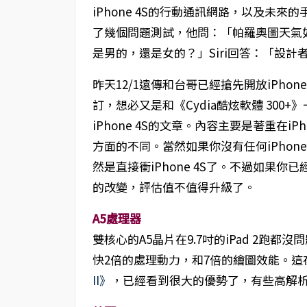
iPhone 4S的行動通訊網路，以及未來的手
了幾個問題測試，他問：「帕羅奧圖天氣如
是男的，還是女的？」Siri回答：「設
昨天12/1遠傳和台哥已經搶先開放iPhon
訂，想必又是和《Cydia酷炫軟體 30
iPhone 4S的文章。內容主要是著重在iPh
方面的不同。當然如果你沒有任何iPhone，
然是直接衝iPhone 4S了。不過如果你已經有
的改變，評估值不值得升級了。
A5處理器
雙核心的A5晶片在9.7吋的iPad 2跑都沒問題
快2倍的處理動力，和7倍的繪圖效能。
II》
，已經看到很大的優勢了，有些高解析