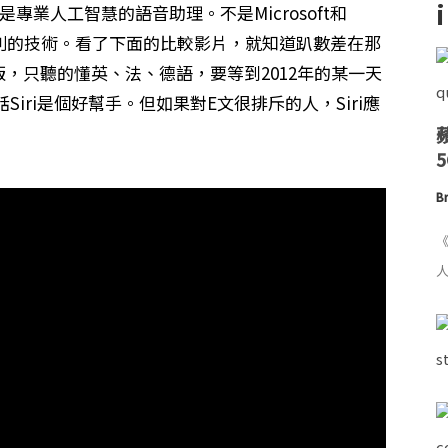
，它是專業人工智慧的語音助理。不是Microsoft和
麼特別的技術。看了下面的比較影片，就知道趴數差在那
a版，只聽的懂英、法、德語，要等到2012年的某一天
iri是個好幫手。但如果對E文很排斥的人，Siri應
Br
《
人