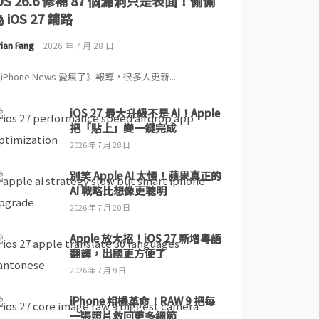
iOS 26.6 修補 87 個漏洞只是表面！偷偷
 iOS 27 鋪路
ian Fang
2026 年 7 月 28 日
iPhone News 愛瘋了》報導，很多人更新...
iOS 27 最大升級不是 AI！Apple
把「貼上」變一鍵完成
2026 年 7 月 28 日
別笑 Apple AI 太慢！蘋果真正的
AI 戰略比想像更聰明
2026 年 7 月 20 日
Apple 放大招！iOS 27 新增粵語
翻譯，出國更方便了
2026 年 7 月 9 日
iPhone 相機革命！RAW 9 把每
一張照片救回更多細節