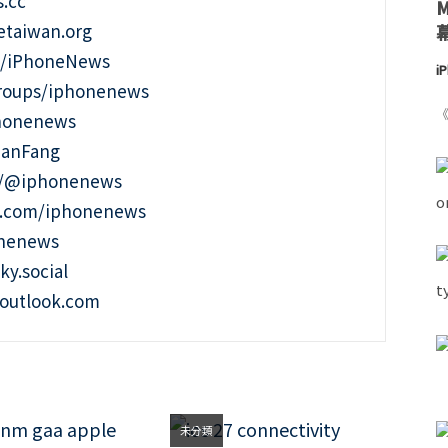
.cc
taiwan.org
m/iPhoneNews
i
roups/iphonenews
《
phonenews
ianFang
t/@iphonenews
m.com/iphonenews
onenews
ky.social
outlook.com
未分類