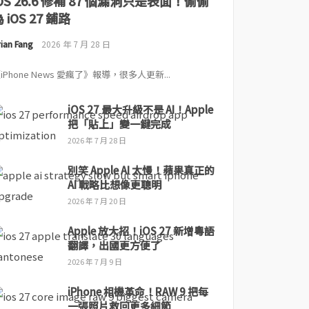
iOS 26.6 修補 87 個漏洞只是表面！偷偷
 iOS 27 鋪路
ian Fang
2026 年 7 月 28 日
iPhone News 愛瘋了》報導，很多人更新...
iOS 27 最大升級不是 AI！Apple
把「貼上」變一鍵完成
2026 年 7 月 28 日
別笑 Apple AI 太慢！蘋果真正的
AI 戰略比想像更聰明
2026 年 7 月 20 日
Apple 放大招！iOS 27 新增粵語
翻譯，出國更方便了
2026 年 7 月 9 日
iPhone 相機革命！RAW 9 把每
一張照片救回更多細節