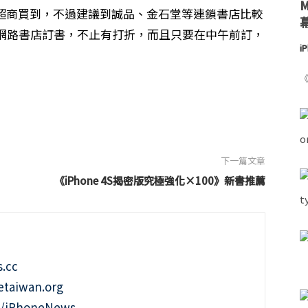
1超商買到，不過建議到誠品、金石堂等連鎖書店比較
網路書店訂書，不止有打折，而且只要在中午前訂，
i
《
下一篇文章
《iPhone 4S揭密版究極強化×100》新書推薦
.cc
taiwan.org
m/iPhoneNews