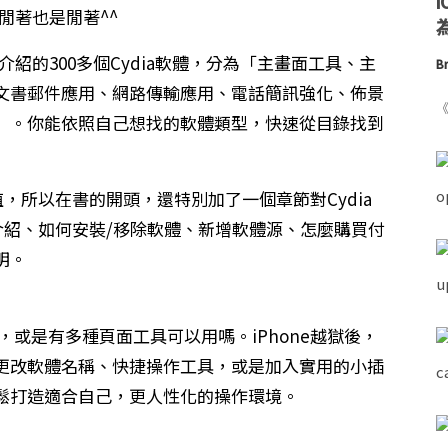
正閒著也是閒著^^
為
書中介紹的300多個Cydia軟體，分為「主畫面工具、主
Br
文書郵件應用、網路傳輸應用、電話簡訊強化、佈景
《
」。你能依照自己想找的軟體類型，快速從目錄找到
值，所以在書的開頭，還特別加了一個章節對Cydia
境介紹、如何安裝/移除軟體、新增軟體源、怎麼購買付
明。
et，或是有多種頁面工具可以用嗎。iPhone越獄後，
更改軟體名稱、快捷操作工具，或是加入實用的小插
鬆打造適合自己，更人性化的操作環境。