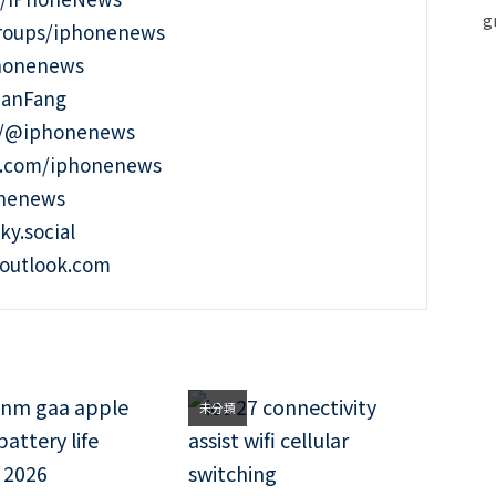
roups/iphonenews
phonenews
ianFang
t/@iphonenews
m.com/iphonenews
onenews
ky.social
outlook.com
未分類