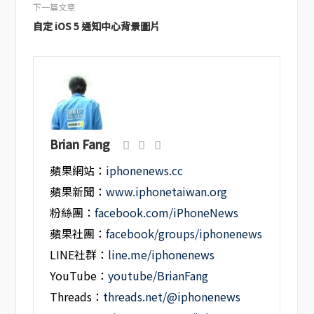
下一篇文章
自定 iOS 5 通知中心背景圖片
Brian Fang
蘋果網站：
iphonenews.cc
蘋果新聞：
www.iphonetaiwan.org
粉絲團：
facebook.com/iPhoneNews
蘋果社團：
facebook/groups/iphonenews
LINE社群：
line.me/iphonenews
YouTube：
youtube/BrianFang
Threads：
threads.net/@iphonenews