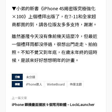
▼小弟的新書《iPhone 4S揭密版究極強化
×100》上個禮拜出版了，在7-11和全家超
商都買的到，請各位版友多多支持，謝謝。
雖然基隆今天沒有像前幾天這麼冷，但最近
一個禮拜雨都沒停過，很想出門走走、拍拍
照。不知不覺又到年底，在歲末年終的這時
候，是該來好好想想明年的計畫。
未分類
分類
iPhone達人
WinterBoard
佈景主題
標籤
上一篇文章
iPhone 鎖機畫面擺放 9 個常用軟體 – LockLauncher