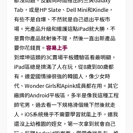
都沒問題。反觀同時間推出的三爽Galaxy
Tab，或是HP Slate、Dell Mini和Kindle，
有些不是自爆、不然就是自己退出平板市
場。光產品升級和維護這點iPad就大勝，不
是賣你產品就射後不理，然後一直出新產品
要你花錢買。
容易上手
到燦坤這類的3C賣場平板體驗區看最明顯，
iPad區總是擠滿了人在玩，從8歲到80歲都
有。連愛國情操很強的韓國人，像少女時
代、Wonder Girls和Apink成員都在用。其它
廠牌的Android平板區，多半是像我這種工程
師宅男，過去看一下規格滑個幾下然後就走
人。iOS系統幾乎不需要學習就能上手，連我
還沒上幼稚園的姪女，第一次拿到就會自己