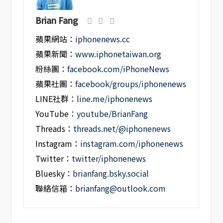
Brian Fang
蘋果網站：
iphonenews.cc
蘋果新聞：
www.iphonetaiwan.org
粉絲團：
facebook.com/iPhoneNews
蘋果社團：
facebook/groups/iphonenews
LINE社群：
line.me/iphonenews
YouTube：
youtube/BrianFang
Threads：
threads.net/@iphonenews
Instagram：
instagram.com/iphonenews
Twitter：
twitter/iphonenews
Bluesky：
brianfang.bsky.social
聯絡信箱：
brianfang@outlook.com