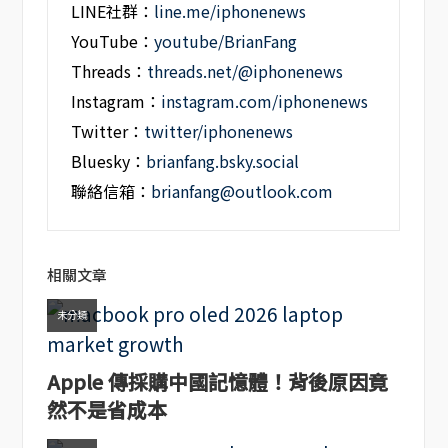
LINE社群：
line.me/iphonenews
YouTube：
youtube/BrianFang
Threads：
threads.net/@iphonenews
Instagram：
instagram.com/iphonenews
Twitter：
twitter/iphonenews
Bluesky：
brianfang.bsky.social
聯絡信箱：
brianfang@outlook.com
相關文章
未分類
Apple 傳採購中國記憶體！背後原因竟
然不是省成本