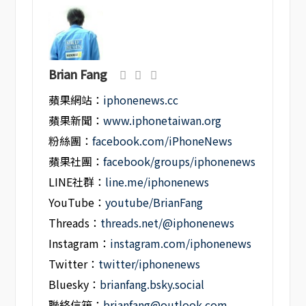
Brian Fang
蘋果網站：
iphonenews.cc
蘋果新聞：
www.iphonetaiwan.org
粉絲團：
facebook.com/iPhoneNews
蘋果社團：
facebook/groups/iphonenews
LINE社群：
line.me/iphonenews
YouTube：
youtube/BrianFang
Threads：
threads.net/@iphonenews
Instagram：
instagram.com/iphonenews
Twitter：
twitter/iphonenews
Bluesky：
brianfang.bsky.social
聯絡信箱：
brianfang@outlook.com