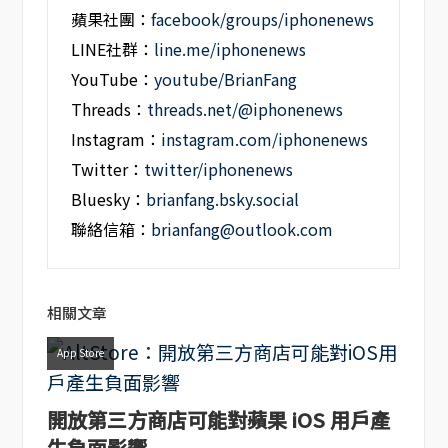
蘋果社團：
facebook/groups/iphonenews
LINE社群：
line.me/iphonenews
YouTube：
youtube/BrianFang
Threads：
threads.net/@iphonenews
Instagram：
instagram.com/iphonenews
Twitter：
twitter/iphonenews
Bluesky：
brianfang.bsky.social
聯絡信箱：
brianfang@outlook.com
相關文章
App Store
開放第三方商店可能對蘋果 iOS 用戶產
生負面影響