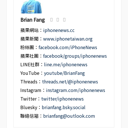
Brian Fang
蘋果網站：
iphonenews.cc
蘋果新聞：
www.iphonetaiwan.org
粉絲團：
facebook.com/iPhoneNews
蘋果社團：
facebook/groups/iphonenews
LINE社群：
line.me/iphonenews
YouTube：
youtube/BrianFang
Threads：
threads.net/@iphonenews
Instagram：
instagram.com/iphonenews
Twitter：
twitter/iphonenews
Bluesky：
brianfang.bsky.social
聯絡信箱：
brianfang@outlook.com