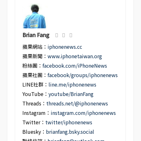
Brian Fang
蘋果網站：
iphonenews.cc
蘋果新聞：
www.iphonetaiwan.org
粉絲團：
facebook.com/iPhoneNews
蘋果社團：
facebook/groups/iphonenews
LINE社群：
line.me/iphonenews
YouTube：
youtube/BrianFang
Threads：
threads.net/@iphonenews
Instagram：
instagram.com/iphonenews
Twitter：
twitter/iphonenews
Bluesky：
brianfang.bsky.social