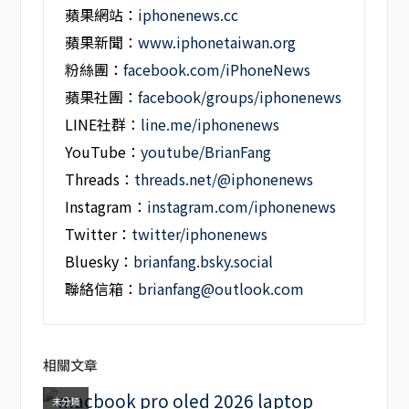
蘋果網站：
iphonenews.cc
蘋果新聞：
www.iphonetaiwan.org
粉絲團：
facebook.com/iPhoneNews
蘋果社團：
facebook/groups/iphonenews
LINE社群：
line.me/iphonenews
YouTube：
youtube/BrianFang
Threads：
threads.net/@iphonenews
Instagram：
instagram.com/iphonenews
Twitter：
twitter/iphonenews
Bluesky：
brianfang.bsky.social
聯絡信箱：
brianfang@outlook.com
相關文章
未分類