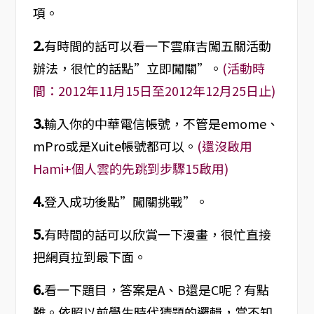
項。
2.
有時間的話可以看一下雲麻吉闖五關活動
辦法，很忙的話點”立即闖關”。
(活動時
間：2012年11月15日至2012年12月25日止)
3.
輸入你的中華電信帳號，不管是emome、
mPro或是Xuite帳號都可以。
(還沒啟用
Hami+個人雲的先跳到步驟15啟用)
4.
登入成功後點”闖關挑戰”。
5.
有時間的話可以欣賞一下漫畫，很忙直接
把網頁拉到最下面。
6.
看一下題目，答案是A、B還是C呢？有點
難。依照以前學生時代猜題的邏輯，當不知