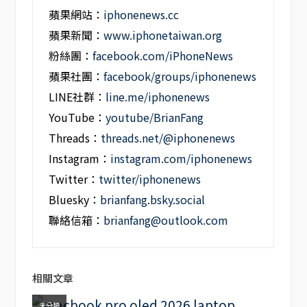
蘋果網站：
iphonenews.cc
蘋果新聞：
www.iphonetaiwan.org
粉絲團：
facebook.com/iPhoneNews
蘋果社團：
facebook/groups/iphonenews
LINE社群：
line.me/iphonenews
YouTube：
youtube/BrianFang
Threads：
threads.net/@iphonenews
Instagram：
instagram.com/iphonenews
Twitter：
twitter/iphonenews
Bluesky：
brianfang.bsky.social
聯絡信箱：
brianfang@outlook.com
相關文章
未分類