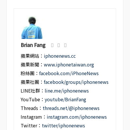
Brian Fang
蘋果網站：
iphonenews.cc
蘋果新聞：
www.iphonetaiwan.org
粉絲團：
facebook.com/iPhoneNews
蘋果社團：
facebook/groups/iphonenews
LINE社群：
line.me/iphonenews
YouTube：
youtube/BrianFang
Threads：
threads.net/@iphonenews
Instagram：
instagram.com/iphonenews
Twitter：
twitter/iphonenews