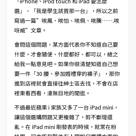
「iPhone、iPod touch 和 iPad 要怎麼
選」、「我是學生該買那一台」，所以之前
寫過一篇”唉鳳、唉怕、唉佩、唉騰…….唉
呀威”文章。
會問這個問題，某方面代表你不知道自己要
什麼，才會隨便、什麼都好、都可以，總之
給我一點意見吧。如果你很清楚知道自己想
要一件「30 腰、參加婚禮穿的褲子」，那你
進到店裡就會直接往紳士區去找，不會在店
裡東看西看，漫無目地的閒逛。
不過最近蘋果 i 家族又多了一台 iPad mini，
讓這個選購問題又更複雜了，剪不斷理還
亂。在 iPad mini 剛發表的時候，就常在粉