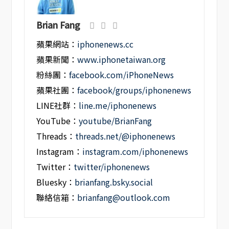
Brian Fang
蘋果網站：
iphonenews.cc
蘋果新聞：
www.iphonetaiwan.org
粉絲團：
facebook.com/iPhoneNews
蘋果社團：
facebook/groups/iphonenews
LINE社群：
line.me/iphonenews
YouTube：
youtube/BrianFang
Threads：
threads.net/@iphonenews
Instagram：
instagram.com/iphonenews
Twitter：
twitter/iphonenews
Bluesky：
brianfang.bsky.social
聯絡信箱：
brianfang@outlook.com