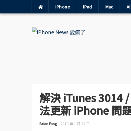
iPhone
iPad
Mac
A
Skip
to
content
解決 iTunes 3014 
法更新 iPhone 問
Brian Fang
2013 年 1 月 29 日