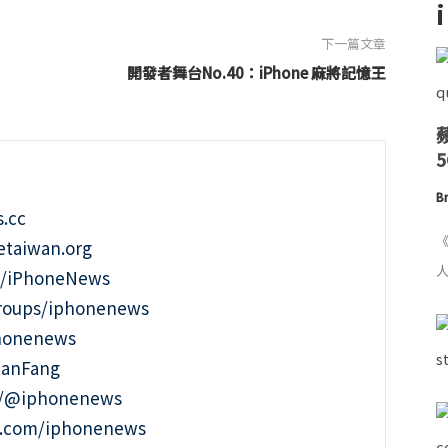
下一篇文章
開發者舞台No.40：iPhone 麻將記憶王
Br
.cc
《
taiwan.org
人
m/iPhoneNews
roups/iphonenews
phonenews
ianFang
t/@iphonenews
m.com/iphonenews