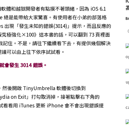
為
新，讓軟體和越獄開發者有點摸不著頭緒，因為 iOS 6.1
pple 總是能帶給大家驚喜。有使用者在小弟的部落格
Br
unes 出現「發生未知的錯誤(3014)」提示，而且反應的
《
版究極強化×100》這本書的話，可以翻到 73 頁裡面
我記住。不是，請往下繼續看下去，有提供幾個解決
錯誤的方法，建議可以由上往下依序試試看。
m，就會發生 3014 錯誤。
接，然後開啟 TinyUmbrella 軟體後切換到
o Cydia on Exit」打勾取消掉，接著點擊右下角的
看看用 iTunes 更新 iPhone 會不會出現錯誤提