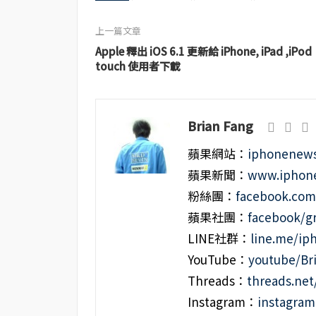
上一篇文章
Apple 釋出 iOS 6.1 更新給 iPhone, iPad ,iPod
touch 使用者下載
Brian Fang
蘋果網站：
iphonenews
蘋果新聞：
www.iphone
粉絲團：
facebook.co
蘋果社團：
facebook/g
LINE社群：
line.me/i
YouTube：
youtube/Br
Threads：
threads.ne
Instagram：
instagra