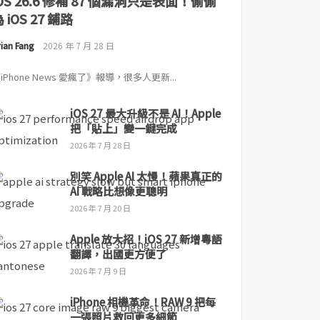
iOS 26.6 修補 87 個漏洞只是表面！偷偷
 iOS 27 鋪路
ian Fang
2026 年 7 月 28 日
iPhone News 愛瘋了》報導，很多人更新...
iOS 27 最大升級不是 AI！Apple
把「貼上」變一鍵完成
2026 年 7 月 28 日
別笑 Apple AI 太慢！蘋果真正的
AI 戰略比想像更聰明
2026 年 7 月 20 日
Apple 放大招！iOS 27 新增粵語
翻譯，出國更方便了
2026 年 7 月 9 日
iPhone 相機革命！RAW 9 把每
一張照片救回更多細節