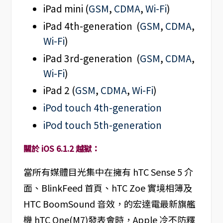
iPad mini (
GSM
,
CDMA
,
Wi-Fi
)
iPad 4th-generation (
GSM
,
CDMA
,
Wi-Fi
)
iPad 3rd-generation (
GSM
,
CDMA
,
Wi-Fi
)
iPad 2 (
GSM
,
CDMA
,
Wi-Fi
)
iPod touch 4th-generation
iPod touch 5th-generation
關於 iOS 6.1.2 越獄：
當所有媒體目光集中在擁有 hTC Sense 5 介
面、BlinkFeed 首頁、hTC Zoe 實境相簿及
HTC BoomSound 音效，的宏達電最新旗艦
機 hTC One(M7)發表會時，Apple 冷不防釋