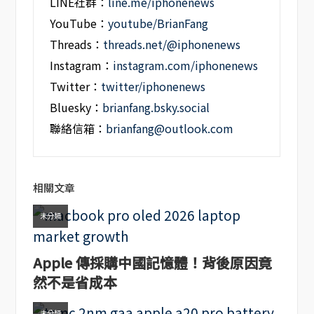
LINE社群：
line.me/iphonenews
YouTube：
youtube/BrianFang
Threads：
threads.net/@iphonenews
Instagram：
instagram.com/iphonenews
Twitter：
twitter/iphonenews
Bluesky：
brianfang.bsky.social
聯絡信箱：
brianfang@outlook.com
相關文章
未分類
Apple 傳採購中國記憶體！背後原因竟
然不是省成本
未分類