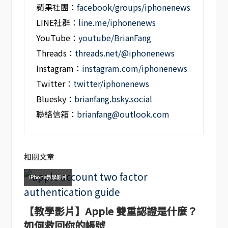
蘋果社團：
facebook/groups/iphonenews
LINE社群：
line.me/iphonenews
YouTube：
youtube/BrianFang
Threads：
threads.net/@iphonenews
Instagram：
instagram.com/iphonenews
Twitter：
twitter/iphonenews
Bluesky：
brianfang.bsky.social
聯絡信箱：
brianfang@outlook.com
相關文章
iPhone教學影片
【教學影片】Apple 雙重認證是什麼？
如何救回你的帳號