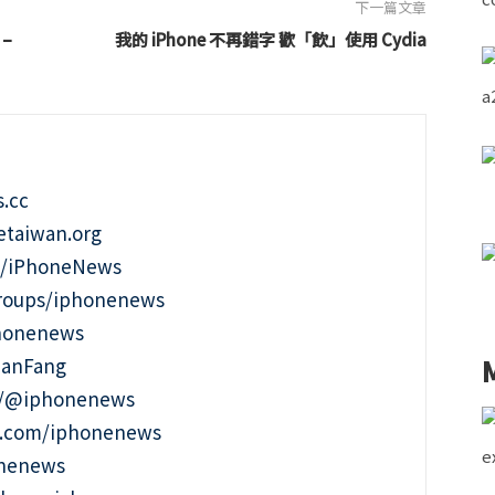
下一篇文章
–
我的 iPhone 不再錯字 歡「飲」使用 Cydia
.cc
taiwan.org
m/iPhoneNews
roups/iphonenews
phonenews
ianFang
t/@iphonenews
m.com/iphonenews
onenews