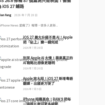
iOS 26.6 修補 87 個漏洞只是表面！偷偷
 iOS 27 鋪路
ian Fang
2026 年 7 月 28 日
iPhone News 愛瘋了》報導，很多人更新...
iOS 27 最大升級不是 AI！Apple
把「貼上」變一鍵完成
2026 年 7 月 28 日
別笑 Apple AI 太慢！蘋果真正的
AI 戰略比想像更聰明
2026 年 7 月 20 日
Apple 放大招！iOS 27 新增粵語
翻譯，出國更方便了
2026 年 7 月 9 日
iPhone 相機革命！RAW 9 把每
一張照片救回更多細節