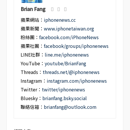
Brian Fang
蘋果網站：
iphonenews.cc
蘋果新聞：
www.iphonetaiwan.org
粉絲團：
facebook.com/iPhoneNews
蘋果社團：
facebook/groups/iphonenews
LINE社群：
line.me/iphonenews
YouTube：
youtube/BrianFang
Threads：
threads.net/@iphonenews
Instagram：
instagram.com/iphonenews
Twitter：
twitter/iphonenews
Bluesky：
brianfang.bsky.social
聯絡信箱：
brianfang@outlook.com