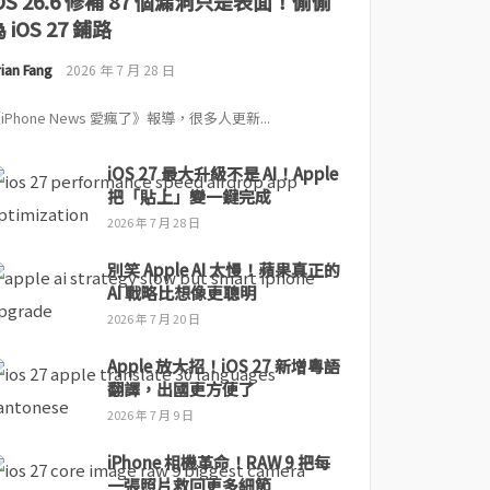
iOS 26.6 修補 87 個漏洞只是表面！偷偷
 iOS 27 鋪路
ian Fang
2026 年 7 月 28 日
iPhone News 愛瘋了》報導，很多人更新...
iOS 27 最大升級不是 AI！Apple
把「貼上」變一鍵完成
2026 年 7 月 28 日
別笑 Apple AI 太慢！蘋果真正的
AI 戰略比想像更聰明
2026 年 7 月 20 日
Apple 放大招！iOS 27 新增粵語
翻譯，出國更方便了
2026 年 7 月 9 日
iPhone 相機革命！RAW 9 把每
一張照片救回更多細節