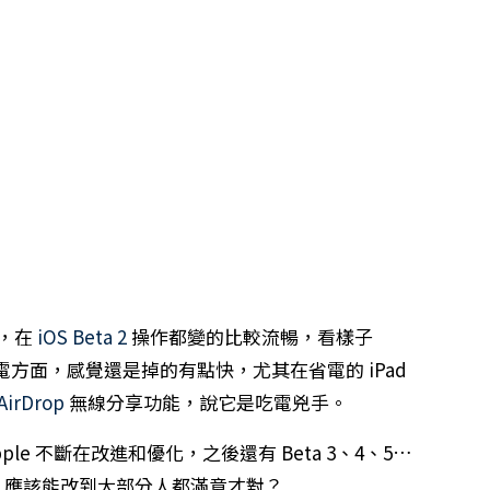
d，在
iOS Beta 2
操作都變的比較流暢，看樣子
電方面，感覺還是掉的有點快，尤其在省電的 iPad
AirDrop
無線分享功能，說它是吃電兇手。
le 不斷在改進和優化，之後還有 Beta 3、4、5…
出前，應該能改到大部分人都滿意才對？