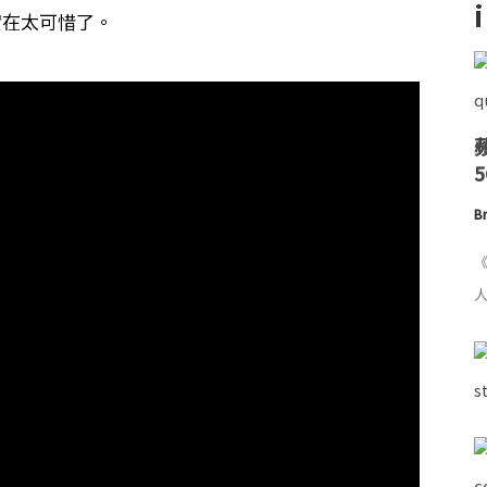
實在太可惜了。
Br
《
人