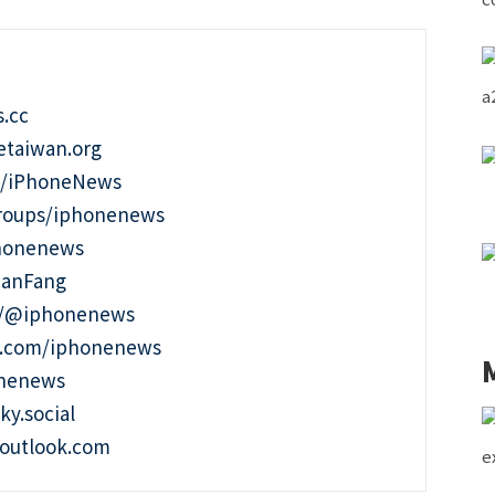
.cc
taiwan.org
m/iPhoneNews
roups/iphonenews
phonenews
ianFang
t/@iphonenews
m.com/iphonenews
onenews
ky.social
outlook.com