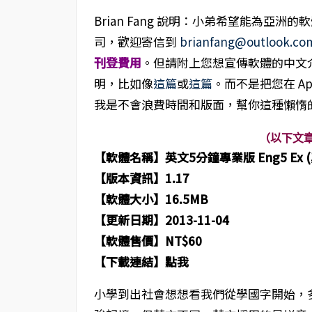
Brian Fang 說明：小弟希望能為亞洲
司，歡迎寄信到
brianfang@outlook.co
刊登費用
。但請附上您想宣傳軟體的中文介
明，比如像
這篇
或
這篇
。而不是把您在 App 
我是不會浪費時間和版面，幫你這種懶惰
（以下文
【軟體名稱】
英文5分鐘專業版 Eng5 Ex
【版本資訊】1.17
【軟體大小】16.5MB
【更新日期】2013-11-04
【軟體售價】NT$60
【下載連結】點我
小學到出社會想想看我們從學國字開始，