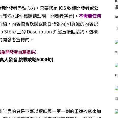
為
的軟體開發者盡點心力，只要您是 iOS 軟體開發者或公
m
報名 (郵件標題請註明：開發者舞台)，
不需要任何
Br
紹，內容包含軟體截圖(1~5張內)和真誠的內容說
《
Store 上的 Description 介紹直接貼給我，這樣
的開發者宣傳的。
章為開發者自薦提供）
 (真人發音,挑戰攻略5000句)
多半靠的只是不斷以眼睛與一筆一劃的重複抄寫來加