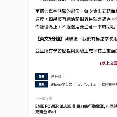
▼聽力單字測驗的部份，每次會出五題而
速度，如果沒有聽清楚很容易就會錯過。
你聽懂為止，不過還是要注意一下時間哦
《英文5分鐘》
測驗後，我們有易錯字使
並且所有學習歷程與測驗正確率在主畫面
(以上文
未分類
分類
iPhone學英文
Wei You Sun
軟體開發
標籤
上一篇文章
EMIE POWER BLADE 能量刀鋒行動電源, 可同
充兩台 iPad