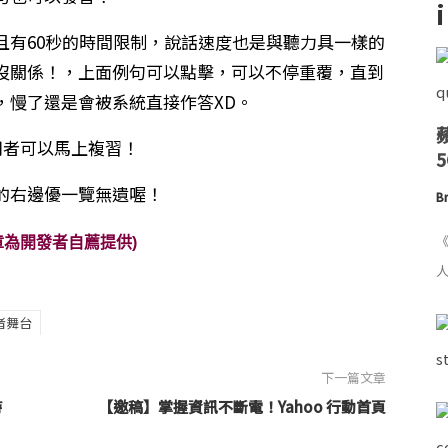
且有60秒的時間限制，說話速度也是與聽力具一樣的
沒關係！，上面例句可以點擊，可以不停重覆，直到
，慢了還是會被系統直接作答XD。
用者可以馬上複習！
的右邊優一覽無遺喔！
Br
《
章為開發者自薦提供)
人
者舞台
下一篇文章
時
【邀稿】掌握資訊不斷電！Yahoo 行動首頁