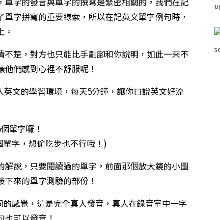
，單字的發音與單字的撰寫是緊密相關的，我們在記
了單字拼寫的重要線索，所以在記英文單字例句時，
上。
清不楚，對方也只能比手劃腳和你說明，如此一來不
讓他們感到心裡不舒服呢！
入英文的學習環境，每天5分鐘，讓你口說英文好流
5個單字囉！
個單字，想偷吃步也不行哦！)
的解說，只要閱讀過的單字，前面那個放大鏡的小圖
接下來的單字測驗的部份！
不同的感覺，這是完全真人發音，真人在錄音室中一字
句也可以發音！