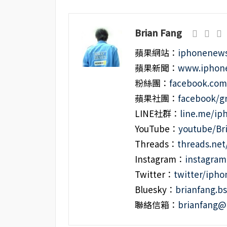
Brian Fang
蘋果網站：
iphonenews
蘋果新聞：
www.iphone
粉絲團：
facebook.co
蘋果社團：
facebook/g
LINE社群：
line.me/i
YouTube：
youtube/Br
Threads：
threads.ne
Instagram：
instagra
Twitter：
twitter/iph
Bluesky：
brianfang.bs
聯絡信箱：
brianfang@