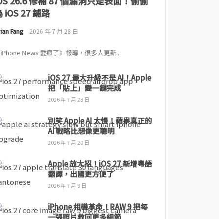
iOS 26.6 修補 87 個漏洞只是表面！偷偷
 iOS 27 鋪路
ian Fang
2026 年 7 月 28 日
iPhone News 愛瘋了》報導，很多人更新...
iOS 27 最大升級不是 AI！Apple
把「貼上」變一鍵完成
2026 年 7 月 28 日
別笑 Apple AI 太慢！蘋果真正的
AI 戰略比想像更聰明
2026 年 7 月 20 日
Apple 放大招！iOS 27 新增粵語
翻譯，出國更方便了
2026 年 7 月 9 日
iPhone 相機革命！RAW 9 把每
一張照片救回更多細節