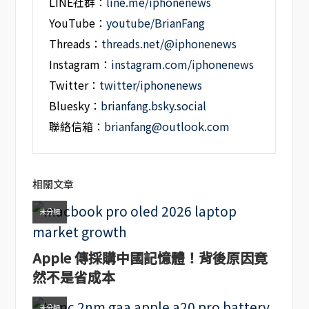
LINE社群：
line.me/iphonenews
YouTube：
youtube/BrianFang
Threads：
threads.net/@iphonenews
Instagram：
instagram.com/iphonenews
Twitter：
twitter/iphonenews
Bluesky：
brianfang.bsky.social
聯絡信箱：
brianfang@outlook.com
相關文章
未分類
Apple 傳採購中國記憶體！背後原因竟
然不是省成本
未分類