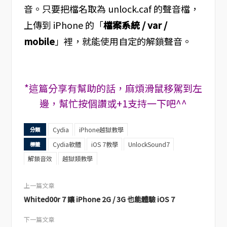
音。只要把檔名取為 unlock.caf 的聲音檔，
上傳到 iPhone 的「
檔案系統 / var /
mobile
」裡，就能使用自定的解鎖聲音。
*這篇分享有幫助的話，麻煩滑鼠移駕到左
邊，幫忙按個讚或+1支持一下吧^^
Cydia
iPhone越獄教學
分類
Cydia軟體
iOS 7教學
UnlockSound7
標籤
解鎖音效
越獄類教學
上一篇文章
Whited00r 7 讓 iPhone 2G / 3G 也能體驗 iOS 7
下一篇文章