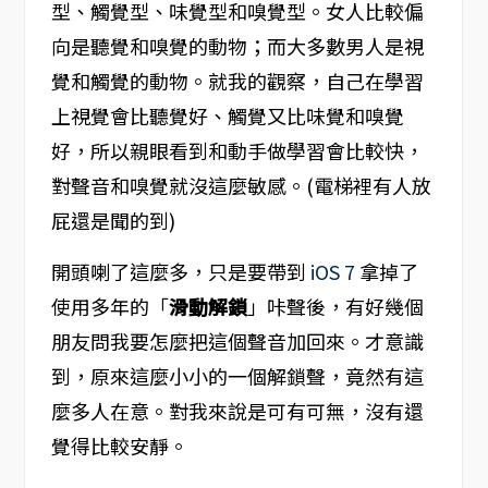
型、觸覺型、味覺型和嗅覺型。女人比較偏
向是聽覺和嗅覺的動物；而大多數男人是視
覺和觸覺的動物。就我的觀察，自己在學習
上視覺會比聽覺好、觸覺又比味覺和嗅覺
好，所以親眼看到和動手做學習會比較快，
對聲音和嗅覺就沒這麼敏感。(電梯裡有人放
屁還是聞的到)
開頭喇了這麼多，只是要帶到
iOS 7
拿掉了
使用多年的「
滑動解鎖
」咔聲後，有好幾個
朋友問我要怎麼把這個聲音加回來。才意識
到，原來這麼小小的一個解鎖聲，竟然有這
麼多人在意。對我來說是可有可無，沒有還
覺得比較安靜。