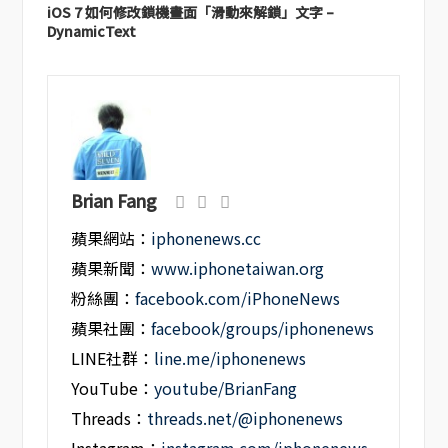
iOS 7 如何修改鎖機畫面「滑動來解鎖」文字 –
DynamicText
Brian Fang
蘋果網站：
iphonenews.cc
蘋果新聞：
www.iphonetaiwan.org
粉絲團：
facebook.com/iPhoneNews
蘋果社團：
facebook/groups/iphonenews
LINE社群：
line.me/iphonenews
YouTube：
youtube/BrianFang
Threads：
threads.net/@iphonenews