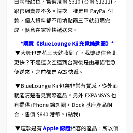
白兩種顏色，售價港幣 $310 (台幣 $1211)，
跟官網賣差不多。這次一樣是用 PayPal 付
款，個人資料都不用填點兩三下就訂購完
成，愜意在家等快遞送來。
*購買《BlueLounge Kii 充電鑰匙圈》*
▼大概也是花三天就收到了，我懷疑住台北
更快？不過這次空運到台灣後是由黑貓宅急
便送來，之前都是 ACS 快遞。
▼BlueLounge Kii 包裝非常有質感，從外面
就能清楚看見實際產品。另外 EXPANSYS 也
有提供 iPhone 鑰匙圈 + Dock 基座產品組
合，售價 $640 港幣。(點我)
▼這款是有
Apple 認證
相容的產品，所以價