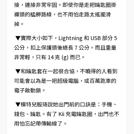
接，連接非常牢固。即使你是走把鑰匙圈掛
褲頭的艋舺路線，也不用怕走路太搖擺滑
掉。
▼實際大小如下，Lightning 和 USB 部分 5
公分，扣上保護頭後總長 7 公分。而且重量
非常輕，只有 14 克 (g) 而已。
▼和鑰匙套在一起很合協，不曉得的人看到
可能會以為是一把超級電腦，或百萬跑車的
電子啟動鎖。
▼模特兒殷琦說她出門前的口訣是：手機、
錢包、鑰匙。有了 Kii 充電鑰匙圈，出門也不
用怕忘記帶傳輸線了。