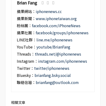
Brian Fang
蘋果網站：
iphonenews.cc
蘋果新聞：
www.iphonetaiwan.org
粉絲團：
facebook.com/iPhoneNews
蘋果社團：
facebook/groups/iphonenews
LINE社群：
line.me/iphonenews
YouTube：
youtube/BrianFang
Threads：
threads.net/@iphonenews
Instagram：
instagram.com/iphonenews
Twitter：
twitter/iphonenews
Bluesky：
brianfang.bsky.social
聯絡信箱：
brianfang@outlook.com
相關文章