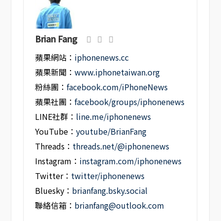
Brian Fang
蘋果網站：
iphonenews.cc
蘋果新聞：
www.iphonetaiwan.org
粉絲團：
facebook.com/iPhoneNews
蘋果社團：
facebook/groups/iphonenews
LINE社群：
line.me/iphonenews
YouTube：
youtube/BrianFang
Threads：
threads.net/@iphonenews
Instagram：
instagram.com/iphonenews
Twitter：
twitter/iphonenews
Bluesky：
brianfang.bsky.social
聯絡信箱：
brianfang@outlook.com