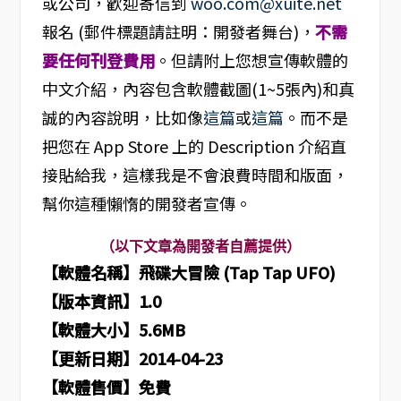
或公司，歡迎寄信到
woo.com@xuite.net
報名 (郵件標題請註明：開發者舞台)，
不需
要任何刊登費用
。但請附上您想宣傳軟體的
中文介紹，內容包含軟體截圖(1~5張內)和真
誠的內容說明，比如像
這篇
或
這篇
。而不是
把您在 App Store 上的 Description 介紹直
接貼給我，這樣我是不會浪費時間和版面，
幫你這種懶惰的開發者宣傳。
（以下文章為開發者自薦提供）
【軟體名稱】
飛碟大冒險 (Tap Tap UFO)
【版本資訊】1.0
【軟體大小】5.6MB
【更新日期】2014-04-23
【軟體售價】免費