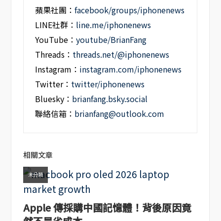
蘋果社團：
facebook/groups/iphonenews
LINE社群：
line.me/iphonenews
YouTube：
youtube/BrianFang
Threads：
threads.net/@iphonenews
Instagram：
instagram.com/iphonenews
Twitter：
twitter/iphonenews
Bluesky：
brianfang.bsky.social
聯絡信箱：
brianfang@outlook.com
相關文章
未分類
Apple 傳採購中國記憶體！背後原因竟