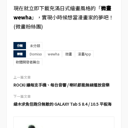
現在就立即下載充滿日式繪畫風格的「
微畫
wewha
」，實現小時候想當漫畫家的夢吧！
(微畫粉絲團)
未分類
分類
Domiso
wewha
微畫
漫畫App
標籤
軟體開發者舞台
上一篇文章
ROCKI 讓每支手機、每台音響 / 喇叭都能無線播放音樂
下一篇文章
緣木求魚但跑分無敵的 GALAXY Tab S 8.4 / 10.5 平板海