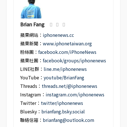
Brian Fang
蘋果網站：
iphonenews.cc
蘋果新聞：
www.iphonetaiwan.org
粉絲團：
facebook.com/iPhoneNews
蘋果社團：
facebook/groups/iphonenews
LINE社群：
line.me/iphonenews
YouTube：
youtube/BrianFang
Threads：
threads.net/@iphonenews
Instagram：
instagram.com/iphonenews
Twitter：
twitter/iphonenews
Bluesky：
brianfang.bsky.social
聯絡信箱：
brianfang@outlook.com