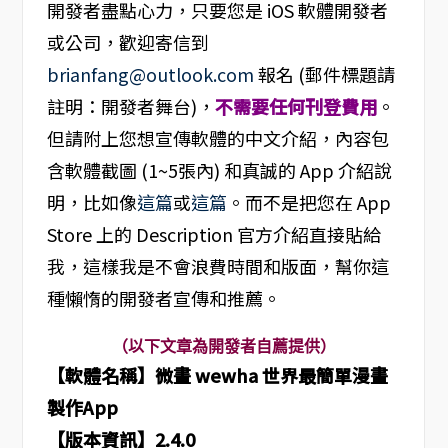
開發者盡點心力，只要您是 iOS 軟體開發者
或公司，歡迎寄信到
brianfang@outlook.com
報名 (郵件標題請
註明：開發者舞台)，
不需要任何刊登費用
。
但請附上您想宣傳軟體的中文介紹，內容包
含軟體截圖 (1~5張內) 和真誠的 App 介紹說
明，比如像
這篇
或
這篇
。而不是把您在 App
Store 上的 Description 官方介紹直接貼給
我，這樣我是不會浪費時間和版面，幫你這
種懶惰的開發者宣傳和推薦。
（以下文章為開發者自薦提供）
【軟體名稱】
微畫 wewha 世界最簡單漫畫
製作App
【版本資訊】2.4.0