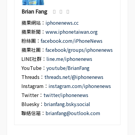
Brian Fang
蘋果網站：
iphonenews.cc
蘋果新聞：
www.iphonetaiwan.org
粉絲團：
facebook.com/iPhoneNews
蘋果社團：
facebook/groups/iphonenews
LINE社群：
line.me/iphonenews
YouTube：
youtube/BrianFang
Threads：
threads.net/@iphonenews
Instagram：
instagram.com/iphonenews
Twitter：
twitter/iphonenews
Bluesky：
brianfang.bsky.social
聯絡信箱：
brianfang@outlook.com