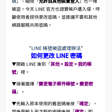
碼
」、關閉「
允許自其他裝置登入
」也一樣
被盜。今天 LINE 官方也證實帳戶遭入侵，呼
籲使用者趕快更改密碼，並建議不要和其他
網路服務共用密碼。
*LINE 帳號被盜處理辦法*
如何更改 LINE 密碼
▼開啟 LINE 後到「
其他 > 設定 > 我的帳
號
」裡。
▼接著選擇「
變更電子郵件帳號 > 變更密
碼
」。
▼先輸入原本使用的舊密碼後按「
確定
」，
然後再輸入兩次新的密碼後按「
確定
」即