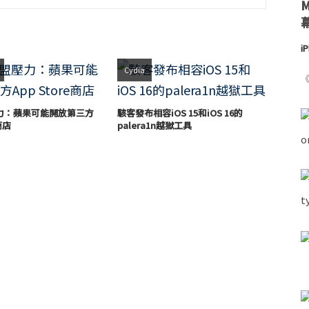
i
Cydia
《
力：蘋果可能開放第三方
駭客發布相容iOS 15和iOS 16的
e商店
palera1n越獄工具