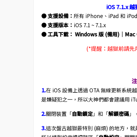
iOS 7.1
● 支援設備：
所有 iPhone、iPad 和 iPod
● 支援版本：
iOS 7.1 ~ 7.1.x
● 工具下載： Windows 版 (備用)│Mac 
(*提醒：越獄前請先用 i
1.
在 iOS 設備上透過 OTA 無線更新系
是嫌疑犯之一，所以大神們都會建議用 iT
2.
關閉裝置「
自動鎖定
」和「
解鎖密碼
」
3.
這次盤古越獄最特別 (麻煩) 的地方