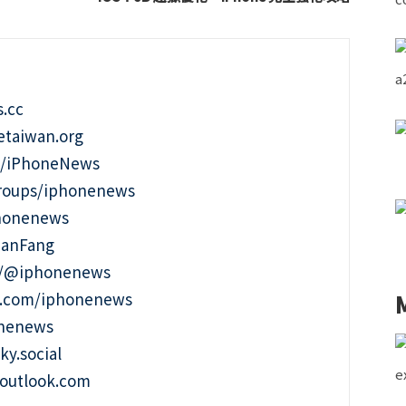
.cc
taiwan.org
m/iPhoneNews
roups/iphonenews
phonenews
ianFang
t/@iphonenews
m.com/iphonenews
onenews
ky.social
outlook.com