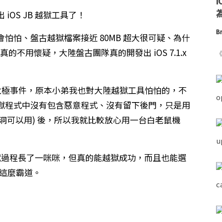
為
OS JB 越獄工具了！
Br
怕怕、盤古越獄檔案接近 80MB 超大很可疑、為什
不用懷疑，大陸盤古團隊真的開發出 iOS 7.1.x
《
極事件，原本小弟我也對大陸越獄工具怕怕的，不
獄程式中沒有包含惡意程式、沒有留下後門，只是用
洞可以用) 後，所以我就比較放心用一台白老鼠機
獄過程長了一咪咪，但真的能越獄成功，而且也能選
這麼霸道。