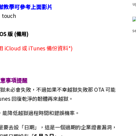
.x 越獄教學可參考上面影片
 touch
OS 版 (備用)
Cloud 或 iTunes 備份資料*)
注意事項提醒
統越獄未必會失敗，不過如果不幸越獄失敗那 OTA 可能
unes 回復乾淨的韌體再來越獄。
，能降低越獄過程時間和錯誤機率。
，就是要去設「日期」，這是一個過期的企業證書漏洞，