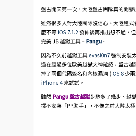
盤古開天第一次，大陸盤古團隊真的開發出 i
雖然很多人對大陸團隊沒信心、大陸程式會
麼不等
iOS 7.1.2
發佈後再推出想不通，但真的
完美 JB 越獄工具 –
Pangu
。
因為不久前越獄工具
evasi0n7
強制安裝太
過在經過多位歐美越獄大神確認，盤古越
掉了兩個代碼簽名和內核漏洞 (
iOS 8
少兩
iPhone 4
來試試。
雖然
Pangu 盤古越獄
步驟多了幾步、越
擇不安裝「PP助手」，不像之前大陸太極