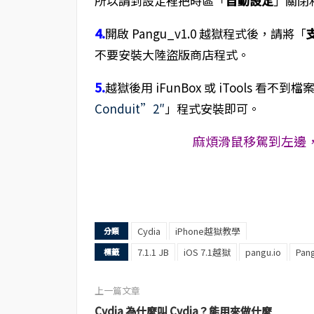
所以請到設定裡把時區「
自動設定
」關閉
4.
開啟 Pangu_v1.0 越獄程式後，請將「
不要安裝大陸盜版商店程式。
5.
越獄後用 iFunBox 或 iTools 看不
Conduit”2″
」程式安裝即可。
麻煩滑鼠移駕到左邊，
Cydia
iPhone越獄教學
分類
7.1.1 JB
iOS 7.1越獄
pangu.io
Pan
標籤
上一篇文章
Cydia 為什麼叫 Cydia？能用來做什麼