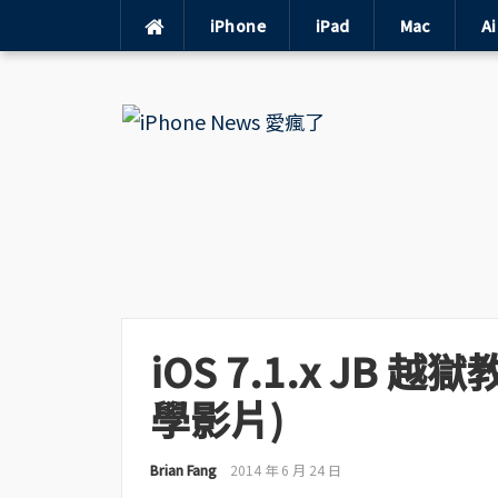
iPhone
iPad
Mac
A
Skip
to
content
iOS 7.1.x JB 越
學影片)
Brian Fang
2014 年 6 月 24 日