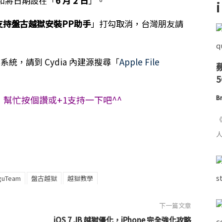
和將日期設在「
6 月 2 日
」。
支持盤古越獄安裝PP助手
」打勾取消，台灣朋友請
到檔案系統，請到 Cydia 內建源搜尋「
Apple File
幫忙按個讚或+1支持一下吧^^
Br
《
人
guTeam
盤古越獄
越獄教學
下一篇文章
iOS 7 JB 越獄優化，iPhone 完全強化攻略