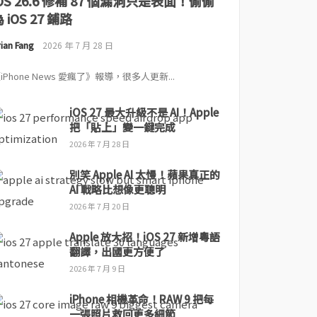
iOS 26.6 修補 87 個漏洞只是表面！偷偷
 iOS 27 鋪路
ian Fang
2026 年 7 月 28 日
iPhone News 愛瘋了》報導，很多人更新...
iOS 27 最大升級不是 AI！Apple
把「貼上」變一鍵完成
2026 年 7 月 28 日
別笑 Apple AI 太慢！蘋果真正的
AI 戰略比想像更聰明
2026 年 7 月 20 日
Apple 放大招！iOS 27 新增粵語
翻譯，出國更方便了
2026 年 7 月 9 日
iPhone 相機革命！RAW 9 把每
一張照片救回更多細節